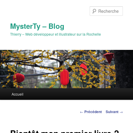
Aller
au
Rech
contenu
principal
MysterTy – Blog
Thierry – Web développeur et illustrateur sur la Rochelle
Menu
Accueil
principal
Navigation
←
Précédent
Suivant
→
des
articles