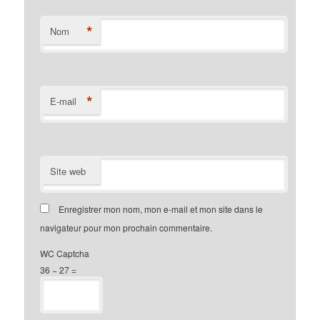
*
Nom
*
E-mail
Site web
Enregistrer mon nom, mon e-mail et mon site dans le
navigateur pour mon prochain commentaire.
WC Captcha
36 − 27 =