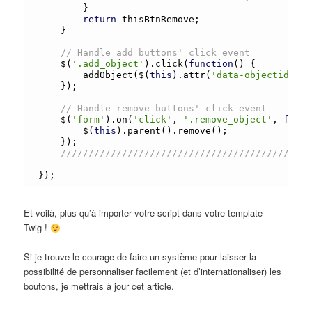
		}

return
 thisBtnRemove;

	}

// Handle add buttons' click event
	$(
'.add_object'
).
click
(
function
() {

addObject
($(
this
).
attr
(
'data-objectid'
));

	});

// Handle remove buttons' click event
	$(
'form'
).
on
(
'click'
, 
'.remove_object'
, 
funct
		$(
this
).
parent
().
remove
();

	});

/////////////////////////////////////////////
Et voilà, plus qu’à importer votre script dans votre template
Twig !
Si je trouve le courage de faire un système pour laisser la
possibilité de personnaliser facilement (et d’internationaliser) les
boutons, je mettrais à jour cet article.