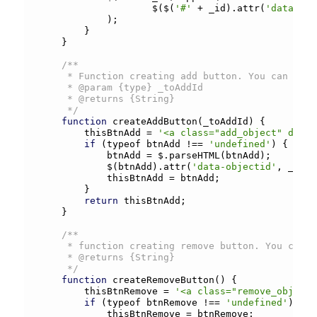
					$($(
'#'
+
 _id).
attr
(
'data-pro
			);

		}

	}

/**

	 * Function creating add button. You can create your own btnAdd js var in your template.

	 * @param {type} _toAddId

	 * @returns {String}

	 */
function
createAddButton
(_toAddId) {

		thisBtnAdd 
=
'<a class="add_object" data-
if
 (typeof btnAdd 
!
=
=
'undefined'
) {

			btnAdd 
=
 $.
parseHTML
(btnAdd);

			$(btnAdd).
attr
(
'data-objectid'
, _toAd
			thisBtnAdd 
=
 btnAdd;

		}

return
 thisBtnAdd;

	}

/**

	 * function creating remove button. You can create your own btnRemove js var in your template.

	 * @returns {String}

	 */
function
createRemoveButton
() {

		thisBtnRemove 
=
'<a class="remove_object"
if
 (typeof btnRemove 
!
=
=
'undefined'
) {

			thisBtnRemove 
=
 btnRemove;
