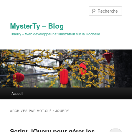
Aller
Aller
au
au
Rech
contenu
contenu
principal
secondaire
MysterTy – Blog
Thierry – Web développeur et illustrateur sur la Rochelle
Menu
Accueil
principal
ARCHIVES PAR MOT-CLÉ :
JQUERY
Script JQuery pour gérer les