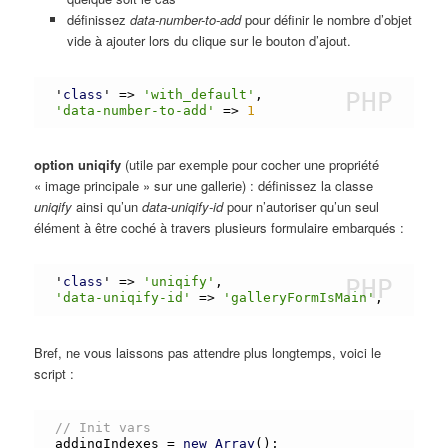
définissez
data-number-to-add
pour définir le nombre d’objet
vide à ajouter lors du clique sur le bouton d’ajout.
'
class
' 
=
>
'with_default'
'data-number-to-add'
=
>
1
option uniqify
(utile par exemple pour cocher une propriété
« image principale » sur une gallerie) : définissez la classe
uniqify
ainsi qu’un
data-uniqify-id
pour n’autoriser qu’un seul
élément à être coché à travers plusieurs formulaire embarqués :
'
class
' 
=
>
'uniqify'
'data-uniqify-id'
=
>
'galleryFormIsMain'
Bref, ne vous laissons pas attendre plus longtemps, voici le
script :
// Init vars
addingIndexes 
=
new
Array
();
