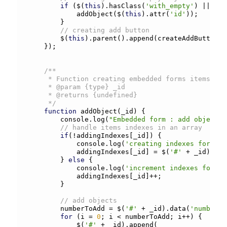
if
 ($(
this
).
hasClass
(
'with_empty'
) 
|
|
 $(
t
addObject
($(
this
).
attr
(
'id'
));

		}

// creating add button
		$(
this
).
parent
().
append
(
createAddButton
($
	});

/**

	 * Function creating embedded forms items

	 * @param {type} _id

	 * @returns {undefined}

	 */
function
addObject
(_id) {

		console.
log
(
"Embedded form : add object "
// handle items indexes in an array
if
(
!
addingIndexes[_id]) {

			console.
log
(
'creating indexes for '
+
			addingIndexes[_id] 
=
 $(
'#'
+
 _id).
chi
		} 
else
 {

			console.
log
(
'increment indexes for '
			addingIndexes[_id]
+
+
;

		}

// add objects
		numberToAdd 
=
 $(
'#'
+
 _id).
data
(
'number-t
for
 (i 
=
0
; i 
<
 numberToAdd; i
+
+
) {

			$(
'#'
+
 _id).
append
(
