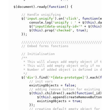
$(document).
ready
(
function
() {

// Handle uniqifying
	$(
'input.uniqify'
).
on
(
'click'
, 
function
(event
		console.
log
(
'uniqify : '
+
 $(
this
).
data
(
'
		$(
"input[data-uniqify-id='"
+
 $(
this
).
dat
		$(
this
).
prop
(
'checked'
, 
true
);

	});

/////////////////////////////////////////////
// Embed forms fonctions
// Initialisation
/**

	 * This will always add empty object if the embedded form type has class "with_empty"

	 * This will add empty object only if no object exists if the embedded form type has class "with_default"

	 * Number of added object is defined in data-number-to-add attribute of the embedded form type

	 */
	$(
'div'
).
find
(
'*[data-prototype]'
).
each
(
funct
// init vars
		existingObjects 
=
false
;

// adding remove button for existing embe
		$(
this
).
children
().
each
(
function
(_id) {

			$(
this
).
append
(
createRemoveButton
());

			existingObjects 
=
true
;

		});

// creating default empty object for each