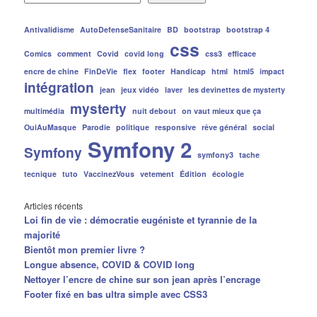
Antivalidisme
AutoDefenseSanitaire
BD
bootstrap
bootstrap 4
css
Comics
comment
Covid
covid long
css3
efficace
encre de chine
FinDeVie
flex
footer
Handicap
html
html5
impact
intégration
jean
jeux vidéo
laver
les devinettes de mysterty
mysterty
multimédia
nuit debout
on vaut mieux que ça
OuiAuMasque
Parodie
politique
responsive
rêve général
social
Symfony 2
Symfony
symfony3
tache
tecnique
tuto
VaccinezVous
vetement
Édition
écologie
Articles récents
Loi fin de vie : démocratie eugéniste et tyrannie de la
majorité
Bientôt mon premier livre ?
Longue absence, COVID & COVID long
Nettoyer l’encre de chine sur son jean après l’encrage
Footer fixé en bas ultra simple avec CSS3