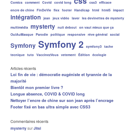
css
Comics
comment
Covid
covid long
css3
efficace
encre de chine
FinDeVie
flex
footer
Handicap
html
html5
impact
intégration
jean
jeux vidéo
laver
les devinettes de mysterty
mysterty
multimédia
nuit debout
on vaut mieux que ça
OuiAuMasque
Parodie
politique
responsive
rêve général
social
Symfony 2
Symfony
symfony3
tache
tecnique
tuto
VaccinezVous
vetement
Édition
écologie
Articles récents
Loi fin de vie : démocratie eugéniste et tyrannie de la
majorité
Bientôt mon premier livre ?
Longue absence, COVID & COVID long
Nettoyer l’encre de chine sur son jean après l’encrage
Footer fixé en bas ultra simple avec CSS3
Commentaires récents
mysterty
sur
Jitsi