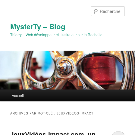
Aller
Aller
au
au
Rech
contenu
contenu
principal
secondaire
MysterTy – Blog
Thierry – Web développeur et illustrateur sur la Rochelle
Menu
Accueil
principal
ARCHIVES PAR MOT-CLÉ :
JEUXVIDEOS-IMPACT
JeuxVidéos-Impact.com, un