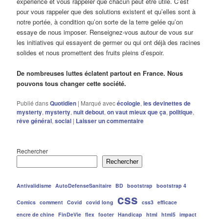
expérience et vous rappeler que chacun peut être utile. C’est
pour vous rappeler que des solutions existent et qu’elles sont à
notre portée, à condition qu’on sorte de la terre gelée qu’on
essaye de nous imposer. Renseignez-vous autour de vous sur
les initiatives qui essayent de germer ou qui ont déjà des racines
solides et nous promettent des fruits pleins d’espoir.
De nombreuses luttes éclatent partout en France. Nous
pouvons tous changer cette société.
Publié dans
Quotidien
|
Marqué avec
écologie
,
les devinettes de
mysterty
,
mysterty
,
nuit debout
,
on vaut mieux que ça
,
politique
,
rêve général
,
social
|
Laisser un commentaire
Rechercher
Rechercher
Antivalidisme
AutoDefenseSanitaire
BD
bootstrap
bootstrap 4
css
Comics
comment
Covid
covid long
css3
efficace
encre de chine
FinDeVie
flex
footer
Handicap
html
html5
impact