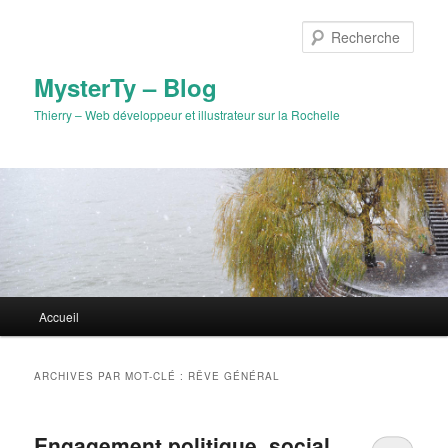
Aller
Aller
au
au
Rech
contenu
contenu
principal
secondaire
MysterTy – Blog
Thierry – Web développeur et illustrateur sur la Rochelle
Menu
Accueil
principal
ARCHIVES PAR MOT-CLÉ :
RÊVE GÉNÉRAL
Engagement politique, social