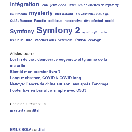
intégration
jean
jeux vidéo
laver
les devinettes de mysterty
mysterty
multimédia
nuit debout
on vaut mieux que ça
OuiAuMasque
Parodie
politique
responsive
rêve général
social
Symfony 2
Symfony
symfony3
tache
tecnique
tuto
VaccinezVous
vetement
Édition
écologie
Articles récents
Loi fin de vie : démocratie eugéniste et tyrannie de la
majorité
Bientôt mon premier livre ?
Longue absence, COVID & COVID long
Nettoyer l’encre de chine sur son jean après l’encrage
Footer fixé en bas ultra simple avec CSS3
Commentaires récents
mysterty
sur
Jitsi
EMILE BOLA
sur
Jitsi