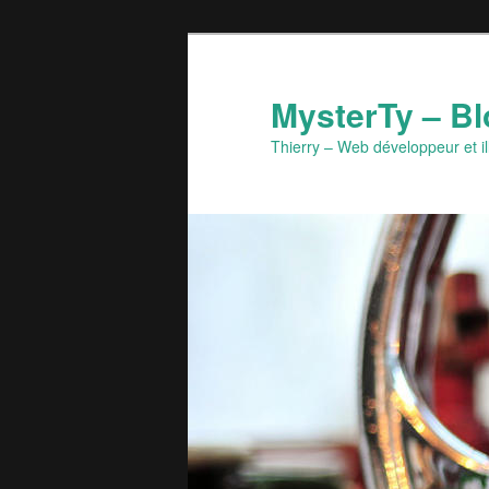
Aller
Aller
au
au
contenu
contenu
MysterTy – Bl
principal
secondaire
Thierry – Web développeur et il