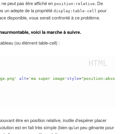
u ne peut pas être affiché en
. De
position:relative
 un adepte de la propriété
pour
display:table-cell
ce disponible, vous serait confronté à ce problème.
insurmontable, voici la marche à suivre.
leau (ou élément table-cell) :
age.png
'
alt
=
'
ma super image
'
style
=
"
position:absolute; t
uvant être en position relative, inutile d’espérer placer
olution est en fait très simple (bien qu’un peu gênante pour