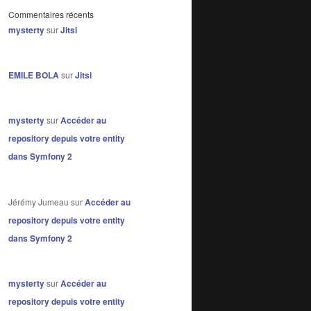
Commentaires récents
mysterty
sur
Jitsi
EMILE BOLA
sur
Jitsi
 top:20px; left:50px
"
/>
mysterty
sur
Accéder au
repository depuis votre entity
dans Symfony 2
Jérémy Jumeau
sur
Accéder au
repository depuis votre entity
dans Symfony 2
mysterty
sur
Accéder au
repository depuis votre entity