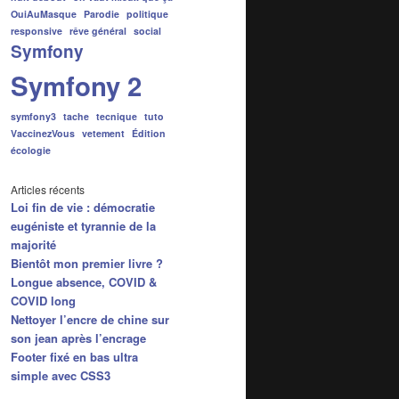
OuiAuMasque
Parodie
politique
responsive
rêve général
social
Symfony
Symfony 2
symfony3
tache
tecnique
tuto
VaccinezVous
vetement
Édition
écologie
Articles récents
Loi fin de vie : démocratie
eugéniste et tyrannie de la
op:20px; left:50px
"
/>
majorité
Bientôt mon premier livre ?
Longue absence, COVID &
COVID long
Nettoyer l’encre de chine sur
son jean après l’encrage
Footer fixé en bas ultra
simple avec CSS3