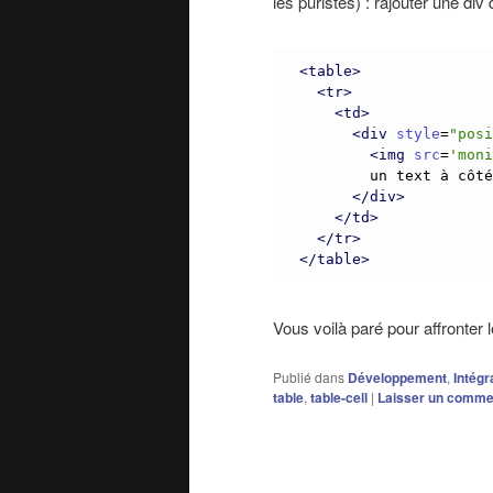
les puristes) : rajouter une div 
<
table
>
<
tr
>
<
td
>
<
div
style
=
"
pos
<
img
src
=
'
mon
        un text à côté
<
/
div
>
<
/
td
>
<
/
tr
>
<
/
table
>
Vous voilà paré pour affronter l
Publié dans
Développement
,
Intégr
table
,
table-cell
|
Laisser un comme