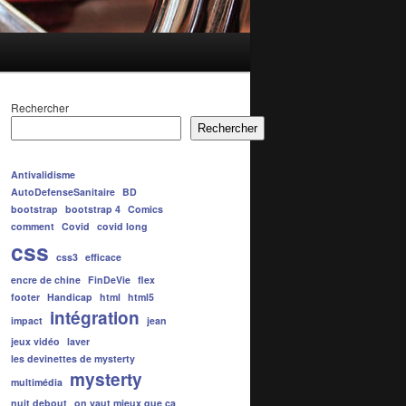
Rechercher
Rechercher
Antivalidisme
AutoDefenseSanitaire
BD
bootstrap
bootstrap 4
Comics
comment
Covid
covid long
css
css3
efficace
encre de chine
FinDeVie
flex
footer
Handicap
html
html5
intégration
impact
jean
jeux vidéo
laver
les devinettes de mysterty
mysterty
multimédia
nuit debout
on vaut mieux que ça