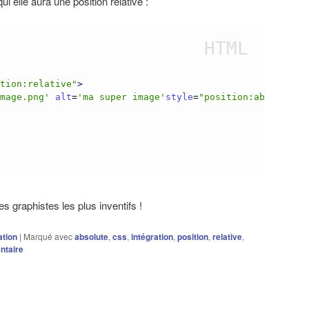
qui elle aura une position relative :
ition:relative
"
>
image.png
'
alt
=
'
ma super image
'
style
=
"
position:absolute;


es graphistes les plus inventifs !
ation
|
Marqué avec
absolute
,
css
,
intégration
,
position
,
relative
,
ntaire