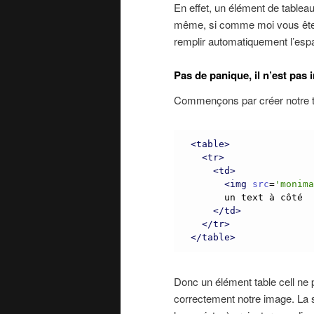
En effet, un élément de tablea
même, si comme moi vous êtes
remplir automatiquement l’espa
Pas de panique, il n’est pas 
Commençons par créer notre tab
<
table
>
<
tr
>
<
td
>
<
img
src
=
'
monim
      un text à côté

<
/
td
>
<
/
tr
>
<
/
table
>
Donc un élément table cell ne po
correctement notre image. La s